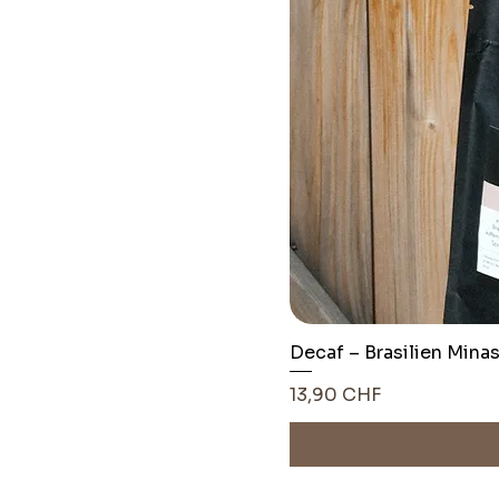
Decaf – Brasilien Mina
Pris
13,90 CHF