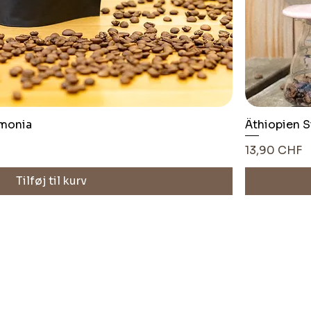
rmonia
Äthiopien 
Pris
13,90 CHF
Tilføj til kurv