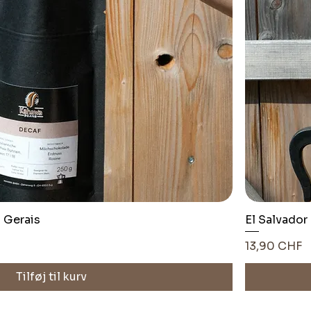
s Gerais
El Salvador
Pris
13,90 CHF
Tilføj til kurv