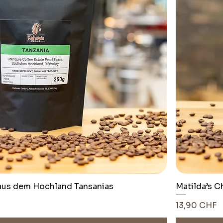
 aus dem Hochland Tansanias
Matilda’s C
Pris
13,90 CHF