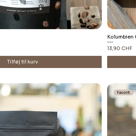
Kolumbien C
Pris
13,90 CHF
Tilføj til kurv
Favorit