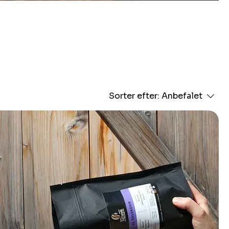
eten
Sorter efter:
Anbefalet
este
 die