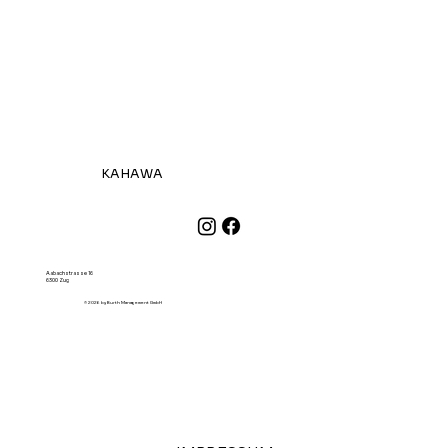
KAHAWA
Aabachstrasse 16
6300 Zug
© 2026 by Burth Management GmbH