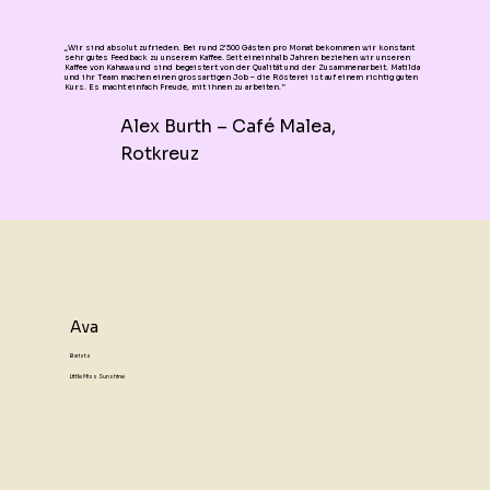
„Wir sind absolut zufrieden. Bei rund 2’500 Gästen pro Monat bekommen wir konstant
sehr gutes Feedback zu unserem Kaffee. Seit eineinhalb Jahren beziehen wir unseren
Kaffee von Kahawa und sind begeistert von der Qualität und der Zusammenarbeit. Matilda
und ihr Team machen einen grossartigen Job – die Rösterei ist auf einem richtig guten
Kurs. Es macht einfach Freude, mit ihnen zu arbeiten.“
Alex Burth – Café Malea,
Rotkreuz
Ava
Barista
Little Miss Sunshine