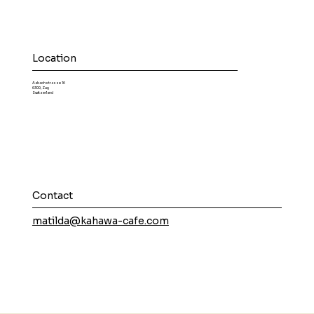
Location
Aabachstrasse 16
6300, Zug
Switzerland
Contact
matilda@kahawa-cafe.com