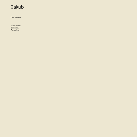
Jakub
Café Manager
Super Leader.
Comedian.
Wunderbar.