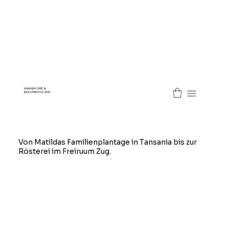
KAHAWA CAFE &
ROASTERY EST. 2019
Von Matildas Familienplantage in Tansania bis zur
Rösterei im Freiruum Zug.