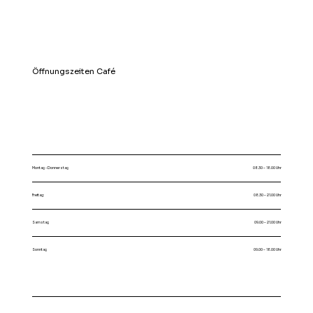
Öffnungszeiten Café
Montag - Donnerstag
08.30 – 18.00 Uhr
Freitag:
08.30 – 21.00 Uhr
Samstag
09.00 – 21.00 Uhr
Sonntag
09.00 – 18.00 Uhr