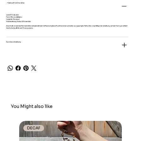
📍 Herkunft & Charakter
Land: El Salvador
Farm: Finca La Bélgica
Varietät: Marabon
Aufbereitung: Natural Anaerobic
Durch die anaerobe Fermentation entwickelt der Kaffee komplexe Fruchtaromen und eine ausgeprägte Tiefe. Die sorgfältige Verarbeitung auf der Farm garantiert
höchste Qualität und Transparenz.
Kurzbeschreibung
You Might also like
DECAF