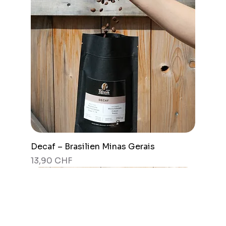
Decaf – Brasilien Minas Gerais
Pris
13,90 CHF
Favorit
Favorit
Favorit
Favorit
Favorit
Best Seller
Best Seller