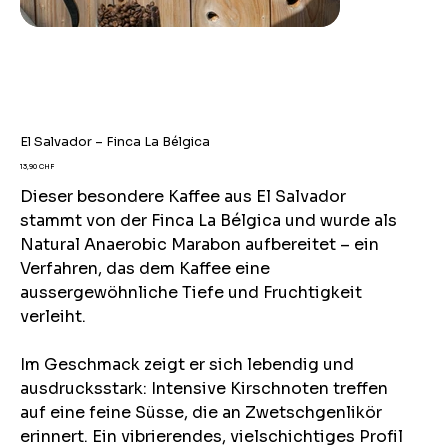
El Salvador – Finca La Bélgica
Pris
13,90 CHF
Dieser besondere Kaffee aus El Salvador
stammt von der Finca La Bélgica und wurde als
Natural Anaerobic Marabon aufbereitet – ein
Verfahren, das dem Kaffee eine
aussergewöhnliche Tiefe und Fruchtigkeit
verleiht.
Im Geschmack zeigt er sich lebendig und
ausdrucksstark: Intensive Kirschnoten treffen
auf eine feine Süsse, die an Zwetschgenlikör
erinnert. Ein vibrierendes, vielschichtiges Profil