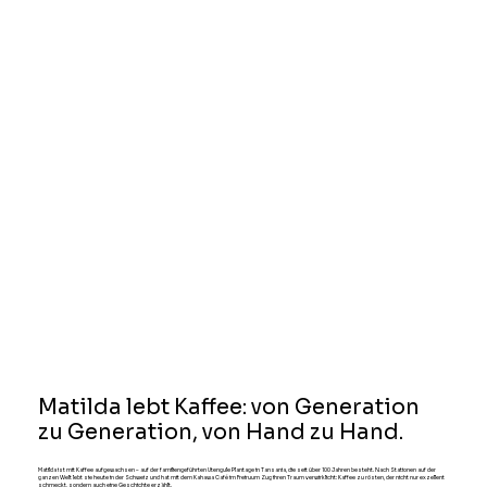
Matilda lebt Kaffee: von Generation
zu Generation, von Hand zu Hand.
Matilda ist mit Kaffee aufgewachsen – auf der familiengeführten Utengule Plantage in Tansania, die seit über 100 Jahren besteht. Nach Stationen auf der
ganzen Welt lebt sie heute in der Schweiz und hat mit dem Kahawa Café im Freiruum Zug ihren Traum verwirklicht: Kaffee zu rösten, der nicht nur exzellent
schmeckt, sondern auch eine Geschichte erzählt.