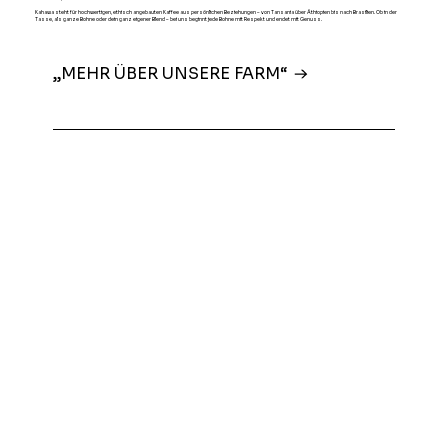
Kahawa steht für hochwertigen, ethisch angebauten Kaffee aus persönlichen Beziehungen – von Tansania über Äthiopien bis nach Brasilien. Ob in der
Tasse, als ganze Bohne oder dein ganz eigener Blend – bei uns beginnt jede Bohne mit Respekt und endet mit Genuss.
„MEHR ÜBER UNSERE FARM“