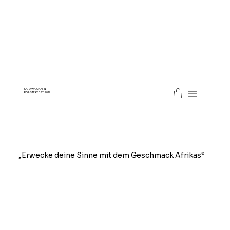
KAHAWA CAFE &
ROASTERY EST. 2019
„Erwecke deine Sinne mit dem Geschmack Afrikas“