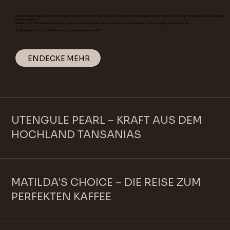
Unsere Coffee Collection vereint handverlesene Spezialitätenkaffees aus den faszinierendsten Anbaugebieten der Welt – von den Höhen Äthiopiens bis zu den grünen
Tälern Brasiliens.
Jede Bohne erzählt eine Geschichte von Herkunft, Handwerk und Hingabe – verantwortungsvoll angebaut, direkt bezogen, mit Liebe geröstet.
Für alle, die nicht einfach nur Kaffee trinken, sondern ihn erleben wollen.
ENDECKE MEHR
UTENGULE PEARL – KRAFT AUS DEM
HOCHLAND TANSANIAS
MATILDA’S CHOICE – DIE REISE ZUM
PERFEKTEN KAFFEE