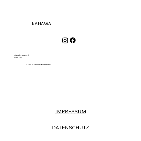
KAHAWA
Aabachstrasse 16
6300 Zug
© 2026 by Burth Management GmbH
IMPRESSUM
DATENSCHUTZ